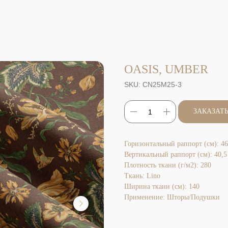
OASIS, UMBER
SKU:
CN25M25-3
ЗАКАЗАТ
Горизонтальный раппорт (см): 46
Вертикальный раппорт (см): 40,5
Плотность ткани (г/м2): 280
Ткань: Lino
Ширина ткани (см): 140
Применение: Шторы/Подушки