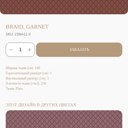
BRAID, GARNET
SKU:
23MA11-3
ЗАКАЗАТЬ
Ширина ткани (см): 149
Горизонтальный раппорт (см): 1
Вертикальный раппорт (см): 1
Плотность ткани (г/м2): 250
Ткань: Plain
ЭТОТ ДИЗАЙН В ДРУГИХ ЦВЕТАХ