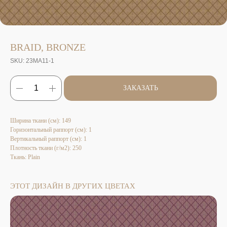
BRAID, BRONZE
SKU:
23MA11-1
ЗАКАЗАТЬ
Ширина ткани (см): 149
Горизонтальный раппорт (см): 1
Вертикальный раппорт (см): 1
Плотность ткани (г/м2): 250
Ткань: Plain
ЭТОТ ДИЗАЙН В ДРУГИХ ЦВЕТАХ